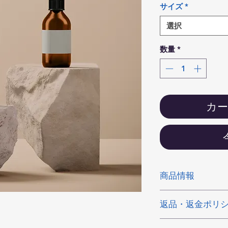
サイズ
*
選択
数量
*
カ
商品情報
商品の詳細を入力し
返品・返金ポリ
明に加え、商品の特
しましょう。
返品・返金ポリシー