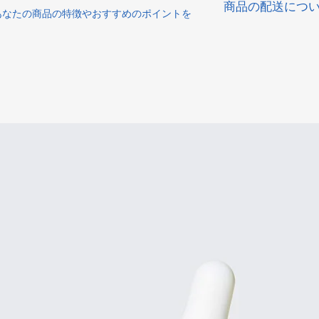
商品の配送につ
満足しなかった場合
あなたの商品の特徴やおすすめのポイントを
の手順などを説明し
配送地域、料金、所
顧客からの信頼を獲
する情報を入力して
だけます。
とで顧客からの信頼
いただけます。