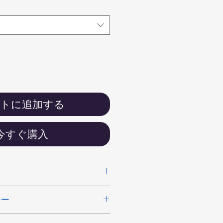
ートに追加する
今すぐ購入
てください。サイズ、素材、取扱説
シー
徴やおすすめのポイントなどを説明
を入力してください。顧客が商品に