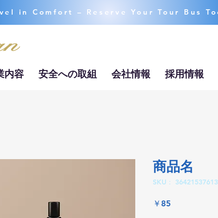
vel in Comfort – Reserve Your Tour Bus T
業内容
安全への取組
会社情報
採用情報
商品名
SKU： 36421537613
価
￥85
格