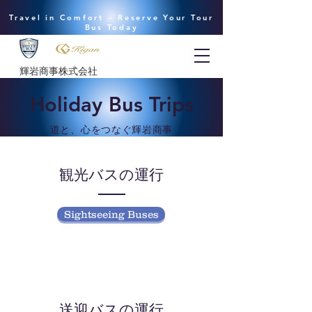
Travel in Comfort – Reserve Your Tour
Bus Today
​輝岩商事株式会社
Holiday Bus Trips
道と、心をつなぐ輝岩商事
観光バスの運行
Sightseeing Buses
送迎バスの運行